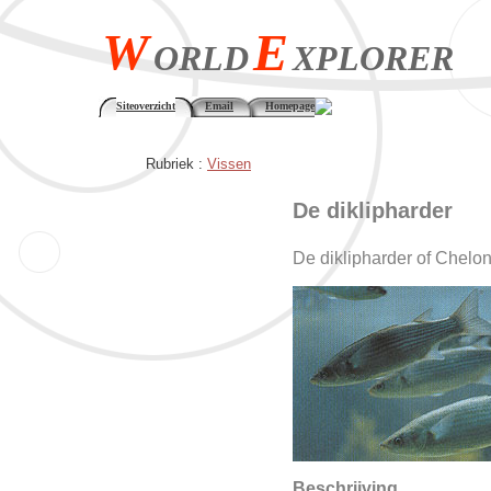
W
E
ORLD
XPLORER
Siteoverzicht
Email
Homepage
Rubriek :
Vissen
De diklipharder
De diklipharder of Chelon
Beschrijving