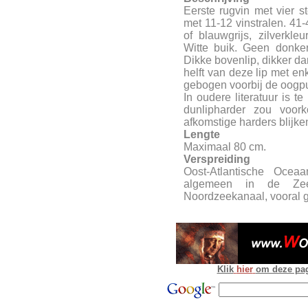
Eerste rugvin met vier s
met 11-12 vinstralen. 41
of blauwgrijs, zilverkle
Witte buik. Geen donke
Dikke bovenlip, dikker da
helft van deze lip met enk
gebogen voorbij de oogpu
In oudere literatuur is t
dunlipharder zou voor
afkomstige harders blijken
Lengte
Maximaal 80 cm.
Verspreiding
Oost-Atlantische Oce
algemeen in de Zee
Noordzeekanaal, vooral
Klik
hier
om deze pagi