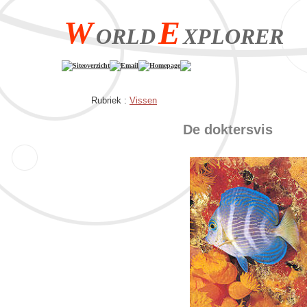
W
E
ORLD
XPLORER
Siteoverzicht
Email
Homepage
Rubriek :
Vissen
De doktersvis