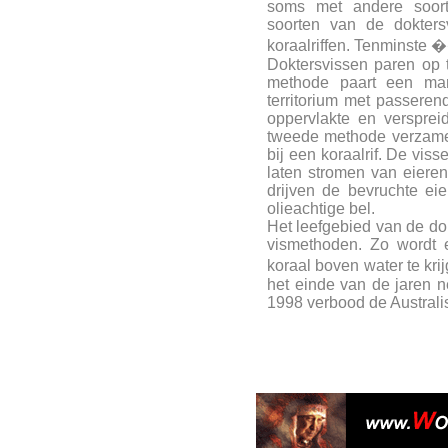
soms met andere soorte
soorten van de dokters
koraalriffen. Tenminste 
Doktersvissen paren op 
methode paart een mann
territorium met passer
oppervlakte en versprei
tweede methode verzame
bij een koraalrif. De v
laten stromen van eiere
drijven de bevruchte ei
olieachtige bel.
Het leefgebied van de do
vismethoden. Zo wordt 
koraal boven water te kr
het einde van de jaren ne
1998 verbood de Australis