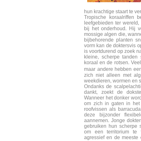
hun krachtige staart te v
Tropische koraalriffen 
leefgebieden ter wereld, 
bij het onderhoud. Hij 
mossige algen die, wann
bijbehorende planten snel
vorm kan de doktersvis op
is voortdurend op zoek na
kleine, scherpe tanden 
koraal en de rotsen. Veel
maar andere hebben een
zich niet alleen met al
weekdieren, wormen en s
Ondanks de scalpelachti
dankt, zoekt de dokste
Wanneer het donker wordt,
om zich in gaten in het 
roofvissen als barracud
deze bijzonder flexib
aannemen. Jonge doktersvi
gebruiken hun scherpe 
om een territorium t
agressief en de meeste 