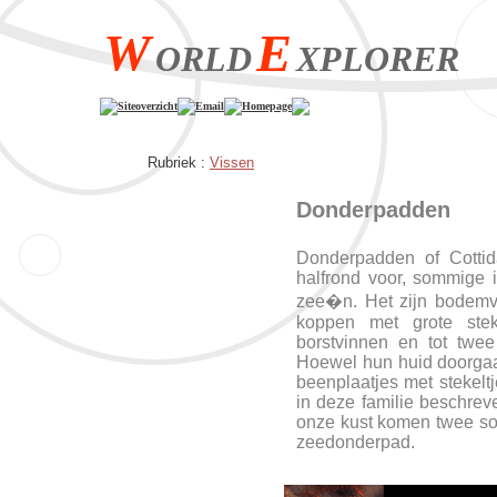
W
E
ORLD
XPLORER
Siteoverzicht
Email
Homepage
Rubriek :
Vissen
Donderpadden
Donderpadden of Cottid
halfrond voor, sommige 
zee�n. Het zijn bodemv
koppen met grote ste
borstvinnen en tot twee
Hoewel hun huid doorgaa
beenplaatjes met stekeltj
in deze familie beschre
onze kust komen twee so
zeedonderpad.