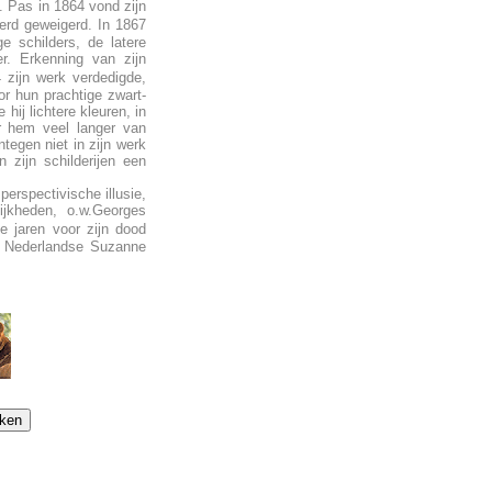
. Pas in 1864 vond zijn
erd geweigerd. In 1867
e schilders, de latere
r. Erkenning van zijn
 zijn werk verdedigde,
or hun prachtige zwart-
hij lichtere kleuren, in
or hem veel langer van
tegen niet in zijn werk
 zijn schilderijen een
erspectivische illusie,
jkheden, o.w.Georges
e jaren voor zijn dood
e Nederlandse Suzanne