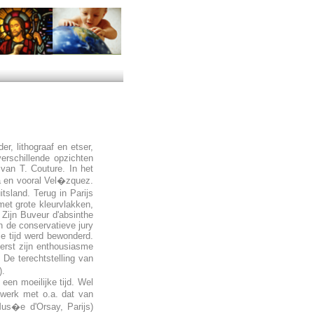
er, lithograaf en etser,
verschillende opzichten
van T. Couture. In het
ya en vooral Vel�zquez.
tsland. Terug in Parijs
met grote kleurvlakken,
 Zijn Buveur d'absinthe
n de conservatieve jury
die tijd werd bewonderd.
eerst zijn enthousiasme
 De terechtstelling van
).
een moeilijke tijd. Wel
 werk met o.a. dat van
Mus�e d'Orsay, Parijs)