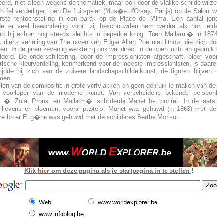
eerd, niet alleen wegens de thematiek, maar ook door de vlakke schilderwijze
n fel verdediger, toen De fluitspeler (Mus�e d'Orsay, Parijs) op de Salon w
ste tentoonstelling in een barak op de Place de l'Alma. Een aantal jong
nde er veel bewondering voor; zij beschouwden hem weldra als hun leide
nd hij echter nog steeds slechts in beperkte kring. Toen Mallarm� in 1874
ank diens vertaling van The raven van Edgar Allan Poe met litho's, die zich do
n. In de jaren zeventig werkte hij ook wel direct in de open lucht en gebruikte 
lderd. De onderschildering, door de impressionisten afgeschaft, bleef vo
ische kleurverdeling, kenmerkend voor de meeste impressionisten, is daaren
jdde hij zich aan de zuivere landschapschilderkunst; de figuren blijven in
emen.
elen van de compositie in grote verfvlakken en geen gebruik te maken van de p
voorloper van de moderne kunst. Van verscheidene bekende persoonli
 �. Zola, Proust en Mallarm�, schilderde Manet het portret. In de laatst
stillevens en bloemen, vooral pastels. Manet was gehuwd (in 1863) met d
re broer Eug�ne was gehuwd met de schilderes Berthe Morisot.
Klik
hier
om deze pagina als je startpagina in te stellen
!
Web
www.worldexplorer.be
www.infoblog.be