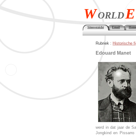
W
E
ORLD
Siteoverzicht
Email
Home
Rubriek :
Historische f
Edouard Manet
werd in dat jaar de S
Jongkind en Pissarro 