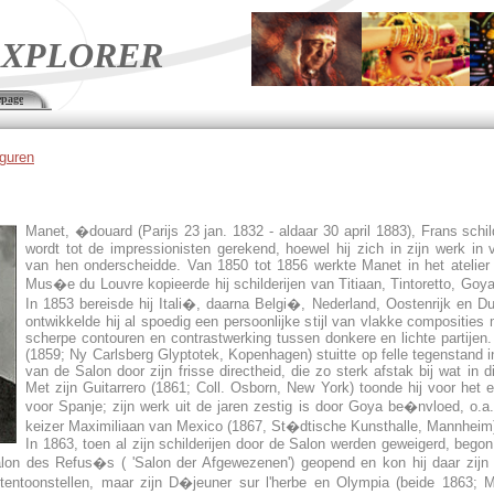
XPLORER
page
iguren
Manet, �douard (Parijs 23 jan. 1832 - aldaar 30 april 1883), Frans schild
wordt tot de impressionisten gerekend, hoewel hij zich in zijn werk in 
van hen onderscheidde. Van 1850 tot 1856 werkte Manet in het atelier 
Mus�e du Louvre kopieerde hij schilderijen van Titiaan, Tintoretto, Go
In 1853 bereisde hij Itali�, daarna Belgi�, Nederland, Oostenrijk en Dui
ontwikkelde hij al spoedig een persoonlijke stijl van vlakke composities 
scherpe contouren en contrastwerking tussen donkere en lichte partijen.
(1859; Ny Carlsberg Glyptotek, Kopenhagen) stuitte op felle tegenstand i
van de Salon door zijn frisse directheid, die zo sterk afstak bij wat in 
Met zijn Guitarrero (1861; Coll. Osborn, New York) toonde hij voor het 
voor Spanje; zijn werk uit de jaren zestig is door Goya be�nvloed, o.a.
keizer Maximiliaan van Mexico (1867, St�dtische Kunsthalle, Mannheim
In 1863, toen al zijn schilderijen door de Salon werden geweigerd, begon 
alon des Refus�s ( 'Salon der Afgewezenen') geopend en kon hij daar zijn
tentoonstellen, maar zijn D�jeuner sur l'herbe en Olympia (beide 1863; 