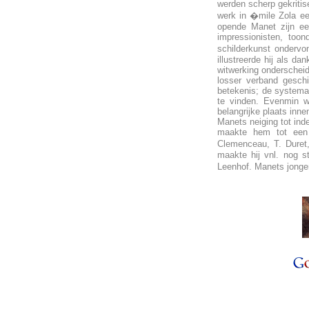
werden scherp gekritis
werk in �mile Zola ee
opende Manet zijn eer
impressionisten, too
schilderkunst ondervo
illustreerde hij als d
witwerking onderscheide
losser verband geschi
betekenis; de systemat
te vinden. Evenmin wi
belangrijke plaats inn
Manets neiging tot ind
maakte hem tot een 
Clemenceau, T. Duret,
maakte hij vnl. nog 
Leenhof. Manets jonge