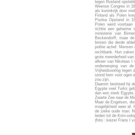
tegen Rusland opsteld
Weense Congres in 18
als koninkrijk door m
Finland als Polen kre
Poolse Opstand in 18
Polen werd voortaan 
richtte een geheime s
ministerie van Binn
Beckendorff, maar de
binnen die derde afde
politie actief. Mensen
rechtbank. Hun zaken 
grote meerderheid van 
afkeer van Nikolaas I v
onderwerping van de 
Vrijheidsoorlog tegen 
stond hem voor ogen ee
zou zijn.
Daarom bestreed hij de
Egypte veel Turks geb
dan een sterk Egypte.
Zwarte Zee naar de Mi
Maar de Engelsen, die
mogelijkheid weer af.
de zieke oude man. Ni
leiden tot de Krim-ool
(foto : keizer Frans I v