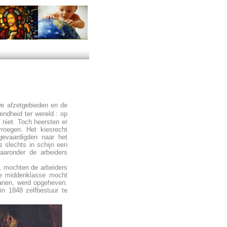
we afzetgebieden en de
ndheid ter wereld : op
 niet. Toch heersten er
roegen. Het kiesrecht
evaardigden naar het
 slechts in schijn een
aaronder de arbeiders
, mochten de arbeiders
de middenklasse mocht
danen, werd opgeheven.
in 1848 zelfbestuur te