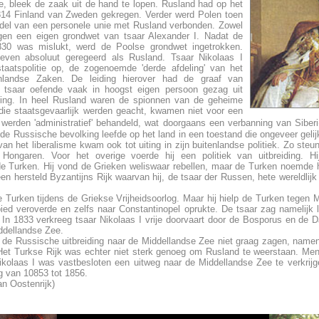
e, bleek de zaak uit de hand te lopen. Rusland had op het
14 Finland van Zweden gekregen. Verder werd Polen toen
iddel van een personele unie met Rusland verbonden. Zowel
gen een eigen grondwet van tsaar Alexander I. Nadat de
30 was mislukt, werd de Poolse grondwet ingetrokken.
even absoluut geregeerd als Rusland. Tsaar Nikolaas I
taatspolitie op, de zogenoemde 'derde afdeling' van het
enlandse Zaken. De leiding hierover had de graaf van
 tsaar oefende vaak in hoogst eigen persoon gezag uit
ling. In heel Rusland waren de spionnen van de geheime
 die staatsgevaarlijk werden geacht, kwamen niet voor een
werden 'administratief' behandeld, wat doorgaans een verbanning van Sibe
de Russische bevolking leefde op het land in een toestand die ongeveer gelij
an het liberalisme kwam ook tot uiting in zijn buitenlandse politiek. Zo steun
Hongaren. Voor het overige voerde hij een politiek van uitbreiding. H
de Turken. Hij vond de Grieken weliswaar rebellen, maar de Turken noemde h
n hersteld Byzantijns Rijk waarvan hij, de tsaar der Russen, hete wereldlijk 
 Turken tijdens de Griekse Vrijheidsoorlog. Maar hij hielp de Turken tegen 
ied veroverde en zelfs naar Constantinopel oprukte. De tsaar zag namelijk l
 In 1833 verkreeg tsaar Nikolaas I vrije doorvaart door de Bosporus en de D
ddellandse Zee.
 de Russische uitbreiding naar de Middellandse Zee niet graag zagen, name
 Het Turkse Rijk was echter niet sterk genoeg om Rusland te weerstaan. Men 
kolaas I was vastbesloten een uitweg naar de Middellandse Zee te verkrijgen
og van 10853 tot 1856.
an Oostenrijk)