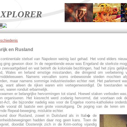
XPLORER
ge
schiedenis
rijk en Rusland
continentale stelsel van Napoleon weinig last gehad. Het vond elders nieu
ing ging gewoon door. In de negentiende eeuw was Engeland de sterkste moge
zeevaartgebied en wat betreft de koloniale bezittingen, had het zijns gelijke
nd, Wales en Ierland ernstige misstanden, die dringend om verbetering v
 middeleeuwen. Namens vervallen soms onbewoonde steden mochten afg
rden, maar namens sommige industriesteden echter niet. Het parlement was
ing, want alleen de rijken waren erin vertegenwoordigd. De toestanden w
n, waren ronduit erbarmelijk.
wamen er belangrijke hervormingen tot stand. Hoewel staken verboden was
en organiseren. Het kiesrecht werd zodanig hervormd, dat voortaan ook 
-Act, die bijzonder nadelig was voor de Engelse rooms-katholieke onder
de vooral dit laatste een grote vooruitgang. De poging van de Ieren om 
emde Repeal-beweging, mislukte echter.
teund door Rusland, zowel in Duitsland als in Itali� de
Eenheidsbewegingen hadden daar nog geen kans. Toen de
viel, doordat Oostenrijk zich in de Krim-oorlog vijandig