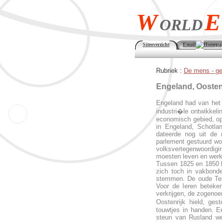
W
E
ORLD
Siteoverzicht
Email
Homepa
Rubriek :
De mens -
ge
Engeland, Oosten
Engeland had van het 
industri�le ontwikkel
economisch gebied, op 
in Engeland, Schotla
dateerde nog uit de
parlement gestuurd wo
volksvertegenwoordig
moesten leven en werke
Tussen 1825 en 1850 k
zich toch in vakbond
stemmen. De oude Test
Voor de Ieren beteken
verkrijgen, de zogeno
Oostenrijk hield, ges
touwtjes in handen. 
steun van Rusland weg