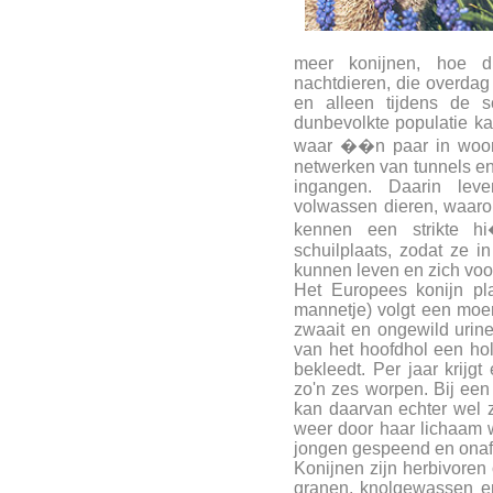
meer konijnen, hoe di
nachtdieren, die overdag
en alleen tijdens de s
dunbevolkte populatie ka
waar ��n paar in woont
netwerken van tunnels en
ingangen. Daarin lev
volwassen dieren, waaro
kennen een strikte hi
schuilplaats, zodat ze 
kunnen leven en zich voo
Het Europees konijn pla
mannetje) volgt een moerk
zwaait en ongewild urine
van het hoofdhol een hol
bekleedt. Per jaar krijgt
zo'n zes worpen. Bij een
kan daarvan echter wel 
weer door haar lichaam 
jongen gespeend en onaf
Konijnen zijn herbivoren 
granen, knolgewassen en