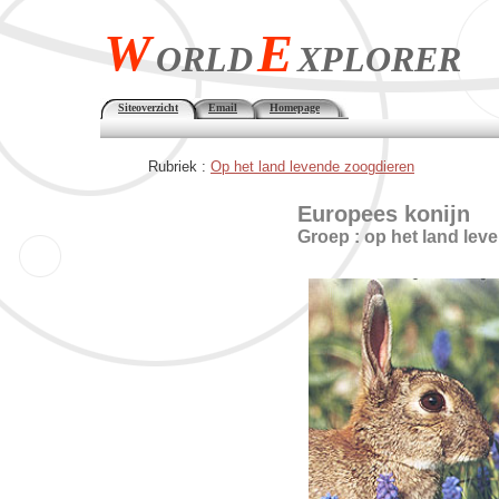
W
E
ORLD
XPLORER
Siteoverzicht
Email
Homepage
Rubriek :
Op het land levende zoogdieren
Europees konijn
Groep : op het land lev