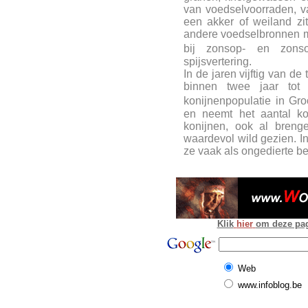
van voedselvoorraden, v
een akker of weiland zi
andere voedselbronnen me
bij zonsop- en zons
spijsvertering.
In de jaren vijftig van d
binnen twee jaar tot
konijnenpopulatie in Groo
en neemt het aantal ko
konijnen, ook al bren
waardevol wild gezien. I
ze vaak als ongedierte 
Klik
hier
om deze pagi
Web
www.infoblog.be