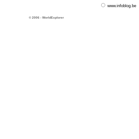
www.infoblog.be
© 2006 - WorldExplorer