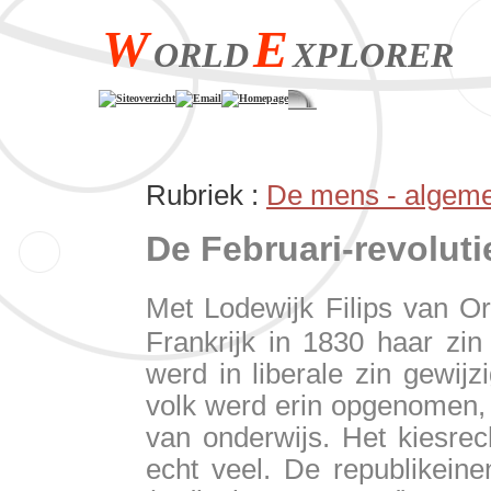
W
E
ORLD
XPLORER
Siteoverzicht
Email
Homepage
Rubriek :
De mens - algem
De Februari-revoluti
Met Lodewijk Filips van O
Frankrijk in 1830 haar zi
werd in liberale zin gewi
volk werd erin opgenomen, 
van onderwijs. Het kiesrech
echt veel. De republikeine