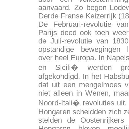
aanvaard. Zo begon Lodewi
Derde Franse Keizerrijk (1
De Februari-revolutie va
Parijs deed ook toen weer
de Juli-revolutie van 1830 
opstandige bewegingen l
over heel Europa. In Napel
en Sicili� werden gro
afgekondigd. In het Habsbu
dat uit een mengelmoes va
niet alleen in Wenen, maar
Noord-Itali� revoluties uit
Hongaren scheidden zich zel
stelden de Oostenrijker
Hongaren bleven moeili