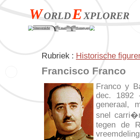
W
E
ORLD
XPLORER
Siteoverzicht
Email
Homepage
Rubriek :
Historische figure
Francisco Franco
Franco y B
dec. 1892 
generaal, m
snel carri�
tegen de Ri
vreemdeling