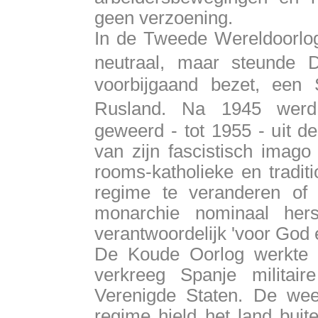
geen verzoening.
In de Tweede Wereldoorlog 
neutraal, maar steunde D
voorbijgaand bezet, een 
Rusland. Na 1945 werd
geweerd - tot 1955 - uit d
van zijn fascistisch imag
rooms-katholieke en tradit
regime te veranderen of
monarchie nominaal herst
verantwoordelijk 'voor God 
De Koude Oorlog werkte i
verkreeg Spanje militai
Verenigde Staten. De wee
regime hield het land bu