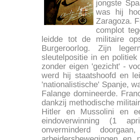
jongste Spa
was hij ho
Zaragoza. Fr
complot teg
leidde tot de militaire 
Burgeroorlog. Zijn leg
sleutelpositie in en politie
zonder eigen 'gezicht' - v
werd hij staatshoofd en le
'nationalistische' Spanje, w
Falange domineerde. Franc
dankzij methodische militai
Hitler en Mussolini en 
eindoverwinning (1 apr
onverminderd doorgaan
arbeidersbewegingen en n