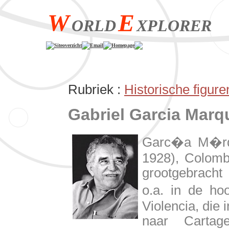
W
E
ORLD
XPLORER
Siteoverzicht
Email
Homepage
Rubriek :
Historische figure
Gabriel Garcia Marq
Garc�a M�rqu
1928), Colombi
grootgebracht
o.a. in de hoo
Violencia, die 
naar Cartag