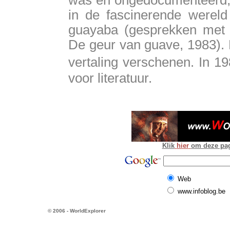
was en ongedocumenteerd, 1
in de fascinerende wereld 
guayaba (gesprekken met P
De geur van guave, 1983). B
vertaling verschenen. In 1
voor literatuur.
Klik
hier
om deze pagi
Web
www.infoblog.be
© 2006 - WorldExplorer