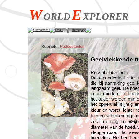
W
E
ORLD
XPLORER
Siteoverzicht
Email
Homepage
Rubriek :
Paddestoelen
Geelvlekkende r
Russula luteotacta
Deze paddestoel is te h
die bij aanraking geel
langzaam geel. De hoed 
in het midden. De hoedr
het ouder worden min of
het oppervlak slijmig e
kleur en wordt lichter 
teer en scheiden bij jon
zes cm lang en ��n t
diameter van de hoed, vo
vleugje roze. Het vlees
hoedvlies. Het heeft ee