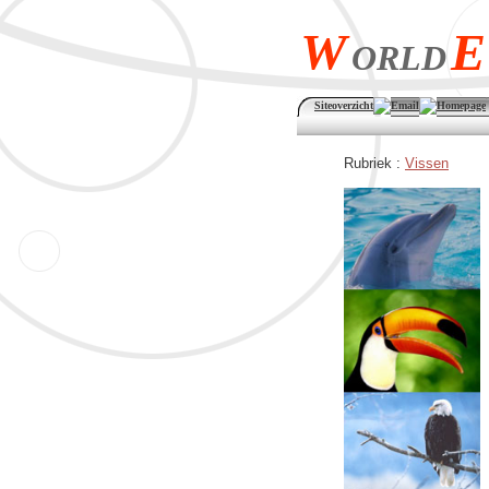
W
E
ORLD
Siteoverzicht
Email
Homepage
Rubriek :
Vissen