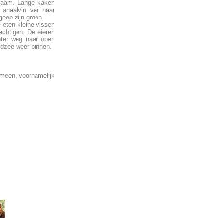
ichaam. Lange kaken
 anaalvin ver naar
geep zijn groen.
 eten kleine vissen
achtigen. De eieren
nter weg naar open
rdzee weer binnen.
meen, voornamelijk