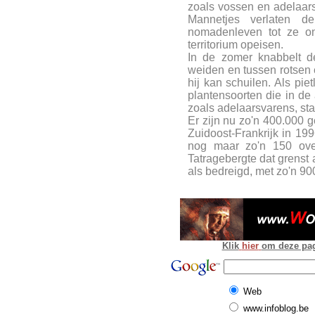
zoals vossen en adelaars
Mannetjes verlaten 
nomadenleven tot ze on
territorium opeisen.
In de zomer knabbelt d
weiden en tussen rotsen e
hij kan schuilen. Als piet
plantensoorten die in d
zoals adelaarsvarens, st
Er zijn nu zo'n 400.000 
Zuidoost-Frankrijk in 199
nog maar zo'n 150 over
Tatragebergte dat grenst 
als bedreigd, met zo'n 90
Klik
hier
om deze pagi
Web
www.infoblog.be