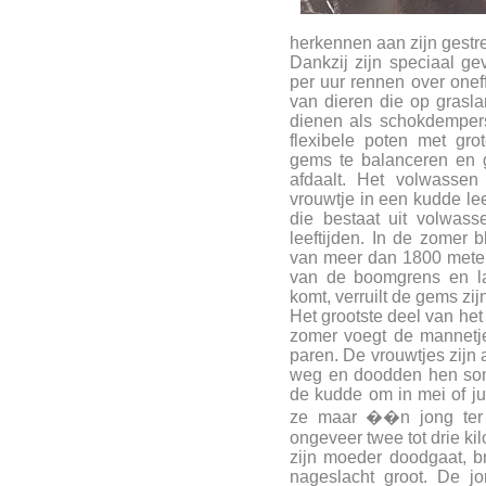
herkennen aan zijn gestre
Dankzij zijn speciaal ge
per uur rennen over oneff
van dieren die op grasla
dienen als schokdempers
flexibele poten met gr
gems te balanceren en 
afdaalt. Het volwassen 
vrouwtje in een kudde leef
die bestaat uit volwass
leeftijden. In de zomer b
van meer dan 1800 meter,
van de boomgrens en la
komt, verruilt de gems zij
Het grootste deel van het 
zomer voegt de mannetj
paren. De vrouwtjes zijn 
weg en doodden hen soms
de kudde om in mei of j
ze maar ��n jong ter 
ongeveer twee tot drie ki
zijn moeder doodgaat, b
nageslacht groot. De jo