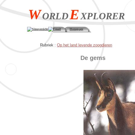
W
E
ORLD
XPLORER
Siteoverzicht
Email
Homepage
Rubriek :
Op het land levende zoogdieren
De gems