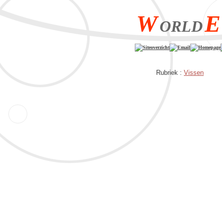
W
E
ORLD
Siteoverzicht
Email
Homepage
Rubriek :
Vissen