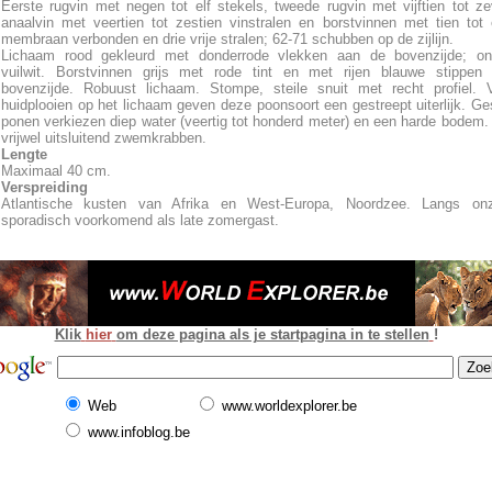
Eerste rugvin met negen tot elf stekels, tweede rugvin met vijftien tot ze
anaalvin met veertien tot zestien vinstralen en borstvinnen met tien tot 
membraan verbonden en drie vrije stralen; 62-71 schubben op de zijlijn.
Lichaam rood gekleurd met donderrode vlekken aan de bovenzijde; ond
vuilwit. Borstvinnen grijs met rode tint en met rijen blauwe stippen
bovenzijde. Robuust lichaam. Stompe, steile snuit met recht profiel. V
huidplooien op het lichaam geven deze poonsoort een gestreept uiterlijk. Ge
ponen verkiezen diep water (veertig tot honderd meter) en een harde bodem.
vrijwel uitsluitend zwemkrabben.
Lengte
Maximaal 40 cm.
Verspreiding
Atlantische kusten van Afrika en West-Europa, Noordzee. Langs on
sporadisch voorkomend als late zomergast.
Klik
hier
om deze pagina als je startpagina in te stellen
!
Web
www.worldexplorer.be
www.infoblog.be