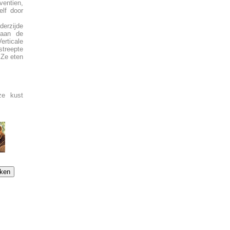
ventien,
elf door
erzijde
 aan de
erticale
streepte
 Ze eten
ze kust