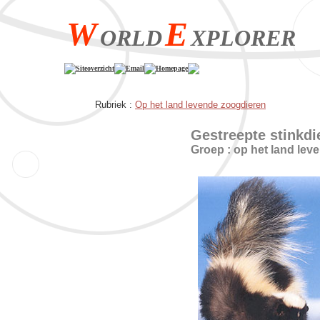
W
E
ORLD
XPLORER
Siteoverzicht
Email
Homepage
Rubriek :
Op het land levende zoogdieren
Gestreepte stinkdi
Groep : op het land lev