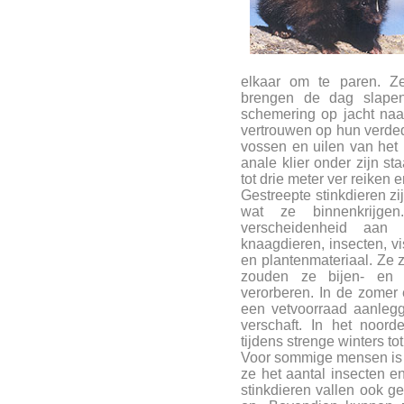
elkaar om te paren. 
brengen de dag slape
schemering op jacht naar
vertrouwen op hun verde
vossen en uilen van het 
anale klier onder zijn st
tot drie meter ver reiken 
Gestreepte stinkdieren z
wat ze binnenkrijge
verscheidenheid aan 
knaagdieren, insecten, vi
en plantenmateriaal. Ze z
zouden ze bijen- en 
verorberen. In de zomer 
een vetvoorraad aanlegg
verschaft. In het noord
tijdens strenge winters t
Voor sommige mensen is h
ze het aantal insecten 
stinkdieren vallen ook ge