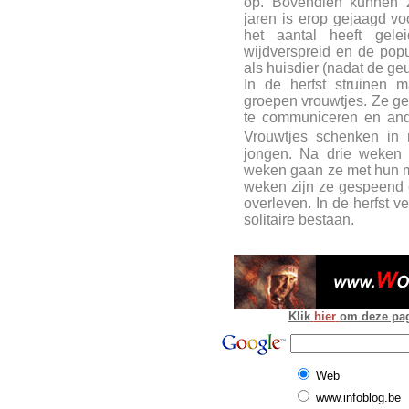
op. Bovendien kunnen 
jaren is erop gejaagd vo
het aantal heeft gele
wijdverspreid en de popu
als huisdier (nadat de geur
In de herfst struinen m
groepen vrouwtjes. Ze g
te communiceren en and
Vrouwtjes schenken in 
jongen. Na drie weken
weken gaan ze met hun mo
weken zijn ze gespeend 
overleven. In de herfst v
solitaire bestaan.
Klik
hier
om deze pagi
Web
www.infoblog.be