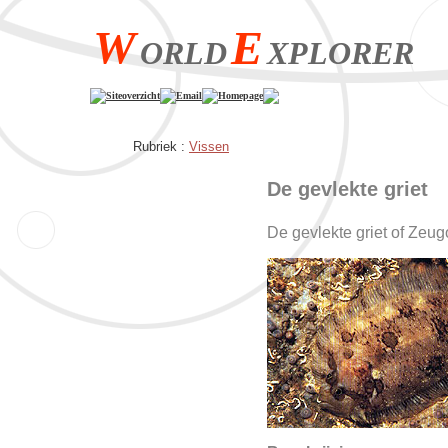
W
E
ORLD
XPLORER
Siteoverzicht
Email
Homepage
Rubriek :
Vissen
De gevlekte griet
De gevlekte griet of Zeug