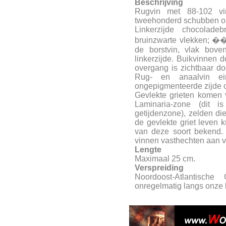
Beschrijving
Rugvin met 88-102 vin
tweehonderd schubben op 
Linkerzijde chocolade
bruinzwarte vlekken; ��n
de borstvin, vlak bove
linkerzijde. Buikvinnen
overgang is zichtbaar doo
Rug- en anaalvin e
ongepigmenteerde zijde o
Gevlekte grieten komen 
Laminaria-zone (dit 
getijdenzone), zelden di
de gevlekte griet leven 
van deze soort bekend.
vinnen vasthechten aan 
Lengte
Maximaal 25 cm.
Verspreiding
Noordoost-Atlantisch
onregelmatig langs onze k