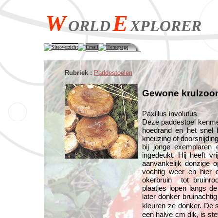
W
E
ORLD
XPLORER
Siteoverzicht
Email
Homepage
Rubriek :
Paddestoelen
Gewone krulzoo
Paxillus involutus
Deze paddestoel kenmerk
hoedrand en het snel b
kneuzing of doorsnijding.
bij jonge exemplaren e
ingedeukt. Hij heeft vr
aanvankelijk donzige op
vochtig weer en hier 
okerbruin tot bruinr
plaatjes lopen langs de 
later donker bruinachtig
kleuren ze donker. De s
een halve cm dik, is stev