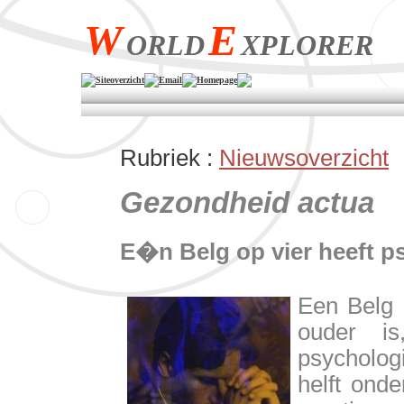
W
E
ORLD
XPLORER
Siteoverzicht
Email
Homepage
Rubriek :
Nieuwsoverzicht
Gezondheid actua
E�n Belg op vier heeft p
Een Belg o
ouder i
psycholo
helft ond