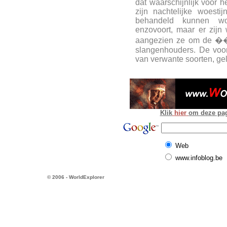
dat waarschijnlijk voor h
zijn nachtelijke woesti
behandeld kunnen wor
enzovoort, maar er zijn
aangezien ze om de ��n 
slangenhouders. De voor
van verwante soorten, ge
Klik
hier
om deze pagi
Web
www.infoblog.be
© 2006 - WorldExplorer