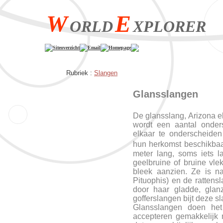
W
E
ORLD
XPLORER
Siteoverzicht
Email
Homepage
Rubriek :
Slangen
Glansslangen
De glansslang, Arizona e
wordt een aantal onder
elkaar te onderscheiden
hun herkomst beschikba
meter lang, soms iets la
geelbruine of bruine vle
bleek aanzien. Ze is n
Pituophis) en de rattensl
door haar gladde, glanz
gofferslangen bijt deze sl
Glansslangen doen he
accepteren gemakkelijk m