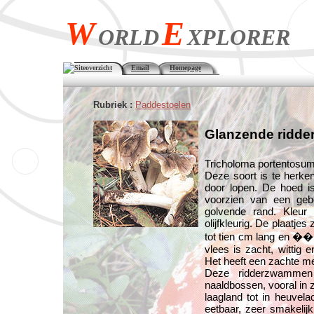
W
E
ORLD
XPLORER
Siteoverzicht
Email
Homepage
Rubriek :
Paddestoelen
Glanzende ridd
Tricholoma portentosu
Deze soort is te herke
door lopen. De hoed is
voorzien van een gebo
golvende rand. Kleur :
olijfkleurig. De plaatjes 
tot tien cm lang en ��n 
vlees is zacht, wittig 
Het heeft een zachte 
Deze ridderzwammen
naaldbossen, vooral in
laagland tot in heuvela
eetbaar, zeer smakelijk