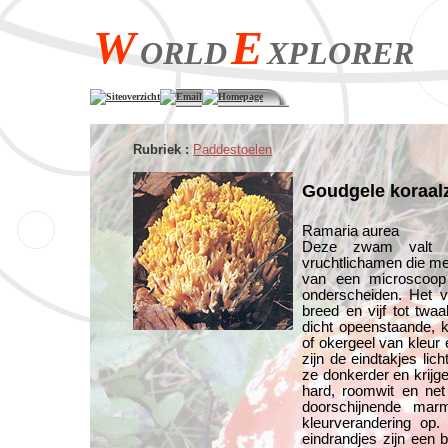
W
E
ORLD
XPLORER
Siteoverzicht
Email
Homepage
Rubriek :
Paddestoelen
Goudgele koraa
Ramaria aurea
Deze zwam valt op
vruchtlichamen die mee
van een microscoop
onderscheiden. Het vr
breed en vijf tot twa
dicht opeenstaande, k
of okergeel van kleur 
zijn de eindtakjes lich
ze donkerder en krijgen
hard, roomwit en net
doorschijnende mar
kleurverandering op
eindrandjes zijn een 