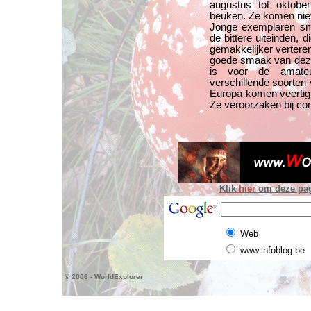
augustus tot oktobe
beuken. Ze komen nie
Jonge exemplaren sma
de bittere uiteinden, d
gemakkelijker vertere
goede smaak van deze 
is voor de amateur
verschillende soorten 
Europa komen veertig s
Ze veroorzaken bij co
Klik
hier
om deze pagi
Web
www.infoblog.be
© 2006 - WorldExplorer