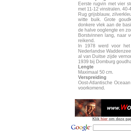
Eerste rugvin met vier s
met 11-12 vinstralen. 40-4
Rug grijsblauw, zilverkle
witte buik. Grote goud
donkere vlek aan de bas
de halve ooglengte en zo
Borstvinnen lang, naar v
reikend.
In 1978 werd voor het
Nederlandse Waddenzee w
al van Duitse zijde verno
1939 bij Domburg goudh
Lengte
Maximaal 50 cm.
Verspreiding
Oost-Atlantische Oceaan
voorkomend.
Klik
hier
om deze pagi