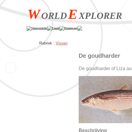
W
E
ORLD
XPLORER
Siteoverzicht
Email
Homepage
Rubriek :
Vissen
De goudharder
De goudharder of Liza au
Beschrijving