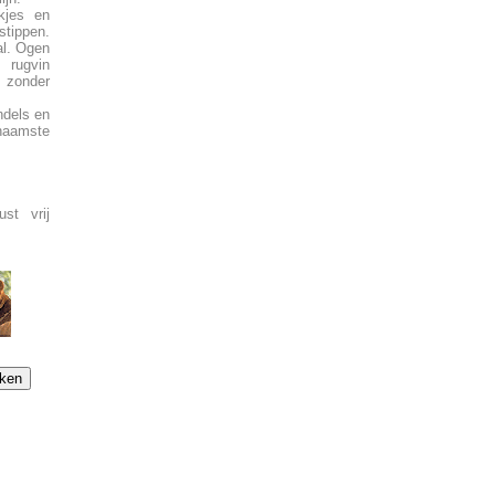
kjes en
stippen.
al. Ogen
 rugvin
 zonder
ndels en
naamste
st vrij