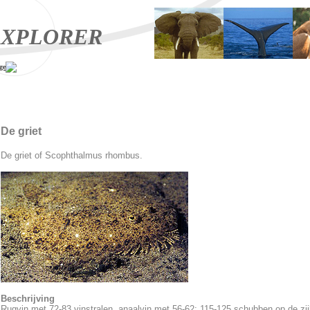
XPLORER
ge
De griet
De griet of Scophthalmus rhombus.
Beschrijving
Rugvin met 72-83 vinstralen, anaalvin met 56-62; 115-125 schubben op de zijl