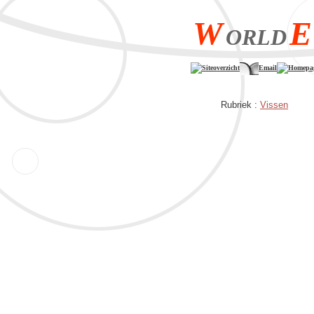
W
E
ORLD
Siteoverzicht
Email
Homepa
Rubriek :
Vissen