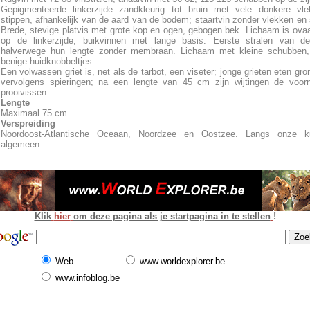
Gepigmenteerde linkerzijde zandkleurig tot bruin met vele donkere vle
stippen, afhankelijk van de aard van de bodem; staartvin zonder vlekken en 
Brede, stevige platvis met grote kop en ogen, gebogen bek. Lichaam is ova
op de linkerzijde; buikvinnen met lange basis. Eerste stralen van de
halverwege hun lengte zonder membraan. Lichaam met kleine schubben,
benige huidknobbeltjes.
Een volwassen griet is, net als de tarbot, een viseter; jonge grieten eten gro
vervolgens spieringen; na een lengte van 45 cm zijn wijtingen de voor
prooivissen.
Lengte
Maximaal 75 cm.
Verspreiding
Noordoost-Atlantische Oceaan, Noordzee en Oostzee. Langs onze ku
algemeen.
Klik
hier
om deze pagina als je startpagina in te stellen
!
Web
www.worldexplorer.be
www.infoblog.be