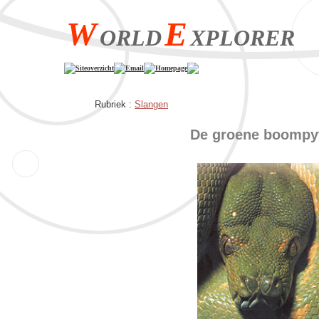
W
E
ORLD
XPLORER
Siteoverzicht
Email
Homepage
Rubriek :
Slangen
De groene boompy