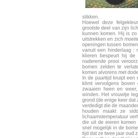
slikken.
Hoewel deze felgekleur
grootste deel van zijn li
kunnen komen. Hij is zo 
uitstrekken en zich moeit
openingen tussen bomen k
vanuit een hinderlaag :
klieren bespeurt hij de
naderende prooi veroorza
bomen zelden te verlaten,
komen alvorens met dodeli
In de paartijd kruipt ee
klimt vervolgens boven 
zwaaien heen en weer,
winden. Het vrouwtje leg
grond (de enige keer dat 
verdedigt die de maanden
houden maakt ze sid
lichaamstemperatuur verh
die uit de eieren komen 
snel mogelijk in de bome
tijd dat ze twee jaar oud z