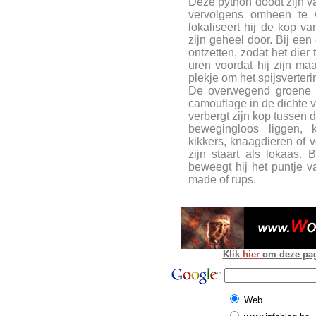
Deze python doodt zijn va
vervolgens omheen te w
lokaliseert hij de kop va
zijn geheel door. Bij een
ontzetten, zodat het dier
uren voordat hij zijn ma
plekje om het spijsverter
De overwegend groene k
camouflage in de dichte v
verbergt zijn kop tussen 
bewegingloos liggen, 
kikkers, knaagdieren of v
zijn staart als lokaas.
beweegt hij het puntje va
made of rups.
Klik
hier
om deze pagi
Web