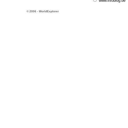
www.infoblog.be
© 2006 - WorldExplorer