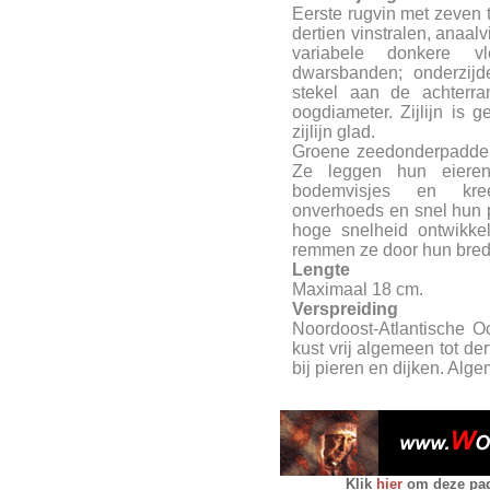
Eerste rugvin met zeven t
dertien vinstralen, anaal
variabele donkere vl
dwarsbanden; onderzijd
stekel aan de achterr
oogdiameter. Zijlijn is 
zijlijn glad.
Groene zeedonderpadden 
Ze leggen hun eieren
bodemvisjes en kree
onverhoeds en snel hun pr
hoge snelheid ontwikke
remmen ze door hun brede
Lengte
Maximaal 18 cm.
Verspreiding
Noordoost-Atlantische 
kust vrij algemeen tot der
bij pieren en dijken. Al
Klik
hier
om deze pagi