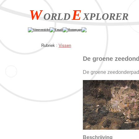
W
E
ORLD
XPLORER
Siteoverzicht
Email
Homepage
Rubriek :
Vissen
De groene zeedon
De groene zeedonderpad o
Beschrijving