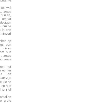
achts te
 tot wel
g, zoals
 huizen,
n, omdat
rdedigen
e bruine
n in een
rmindert
nker op
ngs een
ermuizen
 om hun
n, zoals
en zoals
aren met
n echter
es. Een
aar zijn
e kleine
s en hun
 juni of
antallen
e grote