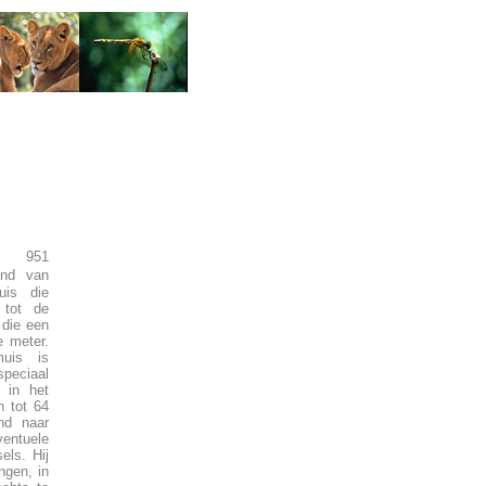
r 951
end van
uis die
 tot de
 die een
e meter.
muis is
eciaal
t in het
n tot 64
nd naar
entuele
els. Hij
ngen, in