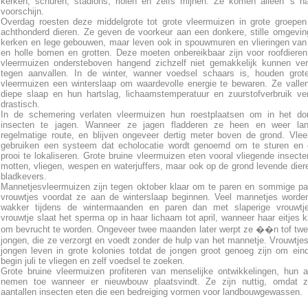
kerken, schuren, stadions, riolen en zelfs mijnen. Ze komen alleen 's n
voorschijn.
Overdag roesten deze middelgrote tot grote vleermuizen in grote groepen
achthonderd dieren. Ze geven de voorkeur aan een donkere, stille omgevin
kerken en lege gebouwen, maar leven ook in spouwmuren en vlieringen van
en holle bomen en grotten. Deze moeten onbereikbaar zijn voor roofdiere
vleermuizen ondersteboven hangend zichzelf niet gemakkelijk kunnen ve
tegen aanvallen. In de winter, wanner voedsel schaars is, houden grot
vleermuizen een winterslaap om waardevolle energie te bewaren. Ze valle
diepe slaap en hun hartslag, lichaamstemperatuur en zuurstofverbruik ve
drastisch.
In de schemering verlaten vleermuizen hun roestplaatsen om in het do
insecten te jagen. Wanneer ze jagen fladderen ze heen en weer la
regelmatige route, en blijven ongeveer dertig meter boven de grond. Vle
gebruiken een systeem dat echolocatie wordt genoemd om te sturen en
prooi te lokaliseren. Grote bruine vleermuizen eten vooral vliegende insecte
motten, vliegen, wespen en waterjuffers, maar ook op de grond levende dier
bladkevers.
Mannetjesvleermuizen zijn tegen oktober klaar om te paren en sommige p
vrouwtjes voordat ze aan de winterslaap beginnen. Veel mannetjes worde
wakker tijdens de wintermaanden en paren dan met slaperige vrouwtj
vrouwtje slaat het sperma op in haar lichaam tot april, wanneer haar eitjes kl
om bevrucht te worden. Ongeveer twee maanden later werpt ze ��n tof twe
jongen, die ze verzorgt en voedt zonder de hulp van het mannetje. Vrouwtje
jongen leven in grote kolonies totdat de jongen groot genoeg zijn om eind
begin juli te vliegen en zelf voedsel te zoeken.
Grote bruine vleermuizen profiteren van menselijke ontwikkelingen, hun a
nemen toe wanneer er nieuwbouw plaatsvindt. Ze zijn nuttig, omdat z
aantallen insecten eten die een bedreiging vormen voor landbouwgewassen.