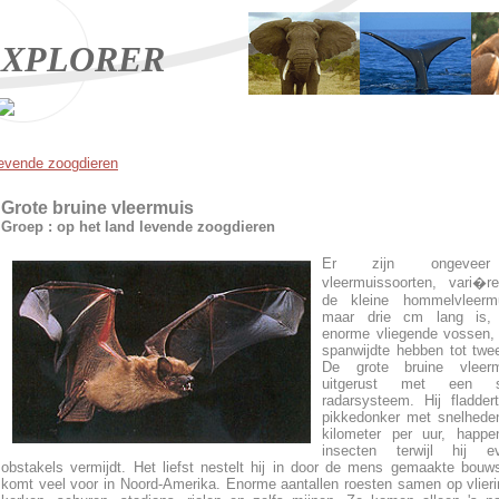
XPLORER
levende zoogdieren
Grote bruine vleermuis
Groep : op het land levende zoogdieren
Er zijn ongevee
vleermuissoorten, vari�r
de kleine hommelvleerm
maar drie cm lang is,
enorme vliegende vossen,
spanwijdte hebben tot twe
De grote bruine vleer
uitgerust met een sp
radarsysteem. Hij fladder
pikkedonker met snelhede
kilometer per uur, happe
insecten terwijl hij ev
obstakels vermijdt. Het liefst nestelt hij in door de mens gemaakte bouws
komt veel voor in Noord-Amerika. Enorme aantallen roesten samen op vlieri