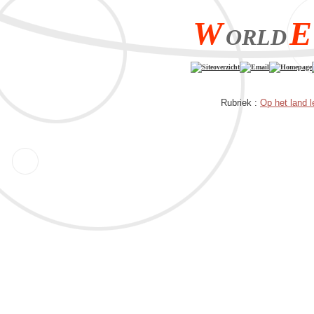
W
E
ORLD
Siteoverzicht
Email
Homepage
Rubriek :
Op het land 