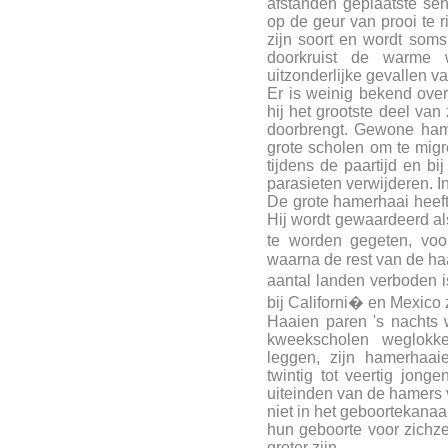
afstanden geplaatste sen
op de geur van prooi te r
zijn soort en wordt soms
doorkruist de warme w
uitzonderlijke gevallen va
Er is weinig bekend ove
hij het grootste deel van 
doorbrengt. Gewone ham
grote scholen om te migr
tijdens de paartijd en bi
parasieten verwijderen. In
De grote hamerhaai heeft 
Hij wordt gewaardeerd a
te worden gegeten, voo
waarna de rest van de haa
aantal landen verboden 
bij Californi� en Mexico 
Haaien paren 's nachts 
kweekscholen weglokk
leggen, zijn hamerhaai
twintig tot veertig jong
uiteinden van de hamers 
niet in het geboortekanaa
hun geboorte voor zichzel
groter zijn.