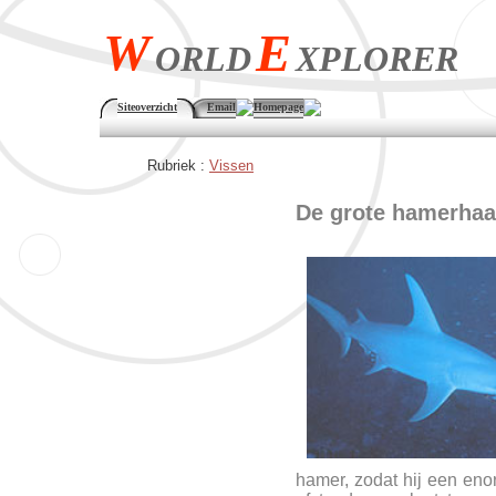
W
E
ORLD
XPLORER
Siteoverzicht
Email
Homepage
Rubriek :
Vissen
De grote hamerhaa
hamer, zodat hij een enor