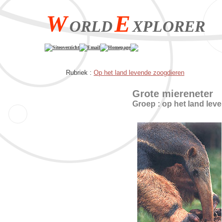
W
E
ORLD
XPLORER
Siteoverzicht
Email
Homepage
Rubriek :
Op het land levende zoogdieren
Grote miereneter
Groep : op het land lev