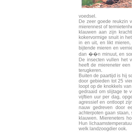
voedsel.
De zeer goede reukzin v
mierennest of termietenh
klauwen aan zijn krachti
kokervormige snuit in het
in en uit, en likt mieren
bijtende mieren en vernie
dan ��n minuut, en soms
De insecten vullen het 
heeft de miereneter een
terugkeren.
Buiten de paartijd is hij 
door gebieden tot 25 vie
loopt op de knokkels van
gedraaid om slijtage te
vijftien uur per dag, opge
agressief en ontloopt zijn
nauw gedreven door een
achterpoten gaan staan, s
klauwen. Miereneters h
Hun lichaamstemperatuur
welk landzoogdier ook.