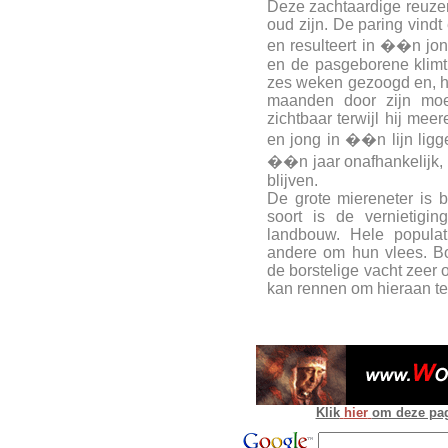
Deze zachtaardige reuzen 
oud zijn. De paring vindt 
en resulteert in ��n jon
en de pasgeborene klimt o
zes weken gezoogd en, ho
maanden door zijn moe
zichtbaar terwijl hij me
en jong in ��n lijn ligg
��n jaar onafhankelijk, 
blijven.
De grote miereneter is 
soort is de vernietigi
landbouw. Hele populat
andere om hun vlees. B
de borstelige vacht zeer 
kan rennen om hieraan t
Klik
hier
om deze pagi