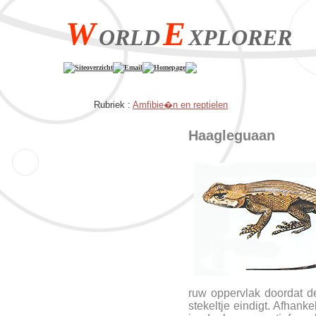
W
E
ORLD
XPLORER
Siteoverzicht
Email
Homepage
Rubriek :
Amfibie�n en reptielen
Haagleguaan
ruw oppervlak doordat d
stekeltje eindigt. Afhank