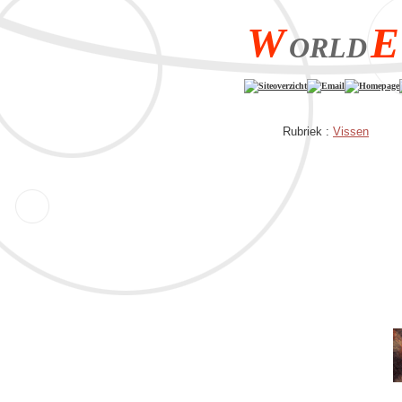
W
E
ORLD
Siteoverzicht
Email
Homepage
Rubriek :
Vissen