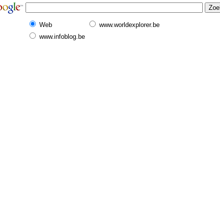
Web
www.worldexplorer.be
www.infoblog.be