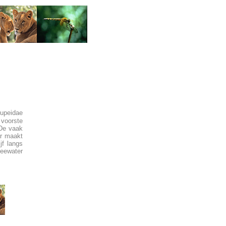
lupeidae
 voorste
 De vaak
ar maakt
jf langs
zeewater