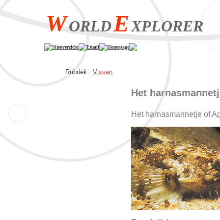
W
E
ORLD
XPLORER
Siteoverzicht
Email
Homepage
Rubriek :
Vissen
Het harnasmannetj
Het harnasmannetje of A