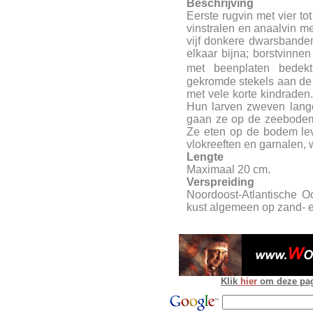
Beschrijving
Eerste rugvin met vier to
vinstralen en anaalvin met
vijf donkere dwarsbanden
elkaar bijna; borstvinnen
met beenplaten bedek
gekromde stekels aan de
met vele korte kindraden
Hun larven zweven langd
gaan ze op de zeebodem 
Ze eten op de bodem lev
vlokreeften en garnalen,
Lengte
Maximaal 20 cm.
Verspreiding
Noordoost-Atlantische 
kust algemeen op zand-
Klik
hier
om deze pagi