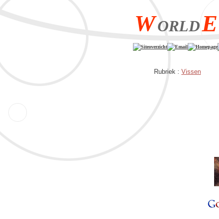
W
E
ORLD
Siteoverzicht
Email
Homepage
Rubriek :
Vissen