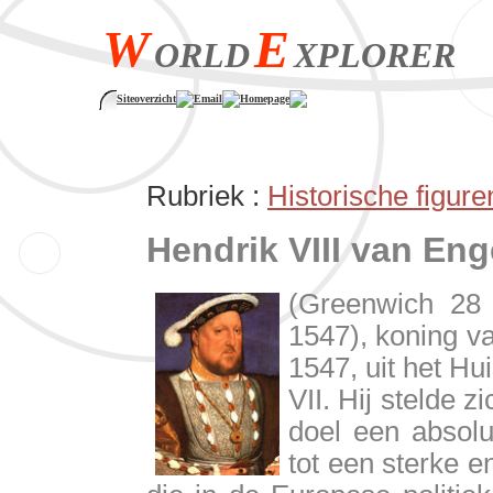
W
E
ORLD
XPLORER
Siteoverzicht
Email
Homepage
Rubriek :
Historische figure
Hendrik VIII van En
(Greenwich 28 
1547), koning v
1547, uit het H
VII. Hij stelde z
doel een absol
tot een sterke 