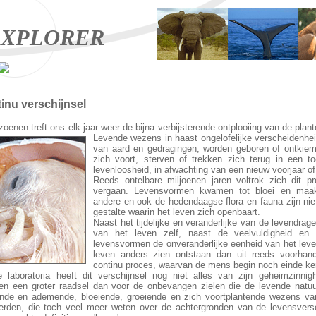
XPLORER
tinu verschijnsel
zoenen treft ons elk jaar weer de bijna verbijsterende ontplooiing van de plan
Levende wezens in haast ongelofelijke verscheidenhei
van aard en gedragingen, worden geboren of ontkiem
zich voort, sterven of trekken zich terug in een t
levenloosheid, in afwachting van een nieuw voorjaar o
Reeds ontelbare miljoenen jaren voltrok zich dit 
vergaan. Levensvormen kwamen tot bloei en maak
andere en ook de hedendaagse flora en fauna zijn niet
gestalte waarin het leven zich openbaart.
Naast het tijdelijke en veranderlijke van de levendrage
van het leven zelf, naast de veelvuldigheid en 
levensvormen de onveranderlijke eenheid van het leve
leven anders zien ontstaan dan uit reeds voorhan
continu proces, waarvan de mens begin noch einde ke
oze laboratoria heeft dit verschijnsel nog niet alles van zijn geheimzinnig
en een groter raadsel dan voor de onbevangen zielen die de levende natuu
nde en ademende, bloeiende, groeiende en zich voortplantende wezens van p
erden, die toch veel meer weten over de achtergronden van de levensvers