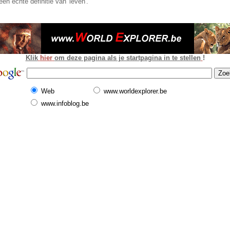
een echte definitie van 'leven'.
Klik
hier
om deze pagina als je startpagina in te stellen
!
Web
www.worldexplorer.be
www.infoblog.be