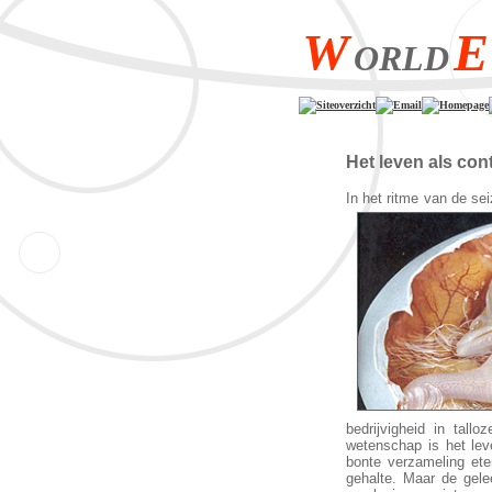
W
E
ORLD
Siteoverzicht
Email
Homepage
Het leven als con
In het ritme van de sei
bedrijvigheid in tall
wetenschap is het lev
bonte verzameling ete
gehalte. Maar de gele