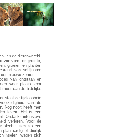
ten- en de dierenwereld.
d van vorm en grootte,
en, groeien en planten
oestand van schijnbare
f een nieuwe zomer.
proces van ontstaan en
ten weer plaats voor
 meer dan de tijdelijke
rs staat de tijdloosheid
veelzijdigheid van de
n. Nog nooit heeft men
den leven. Het is een
nt. Ondanks intensieve
heid verloren. Voor de
r slechts zien als een
lantaardig of dierlijk
chijnselen, wagen zich