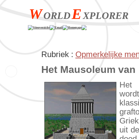
W
E
ORLD
XPLORER
Siteoverzicht
Email
Homepage
Rubriek :
Opmerkelijke mens
Het Mausoleum van 
Het 
word
klas
graf
Grie
uit d
dood 