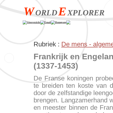
W
E
ORLD
XPLORER
Siteoverzicht
Email
Homepage
Rubriek :
De mens - algem
Frankrijk en Engelan
(1337-1453)
De Franse koningen probee
te breiden ten koste van 
door de zelfstandige leeng
brengen. Langzamerhand wa
en meester binnen de Fran