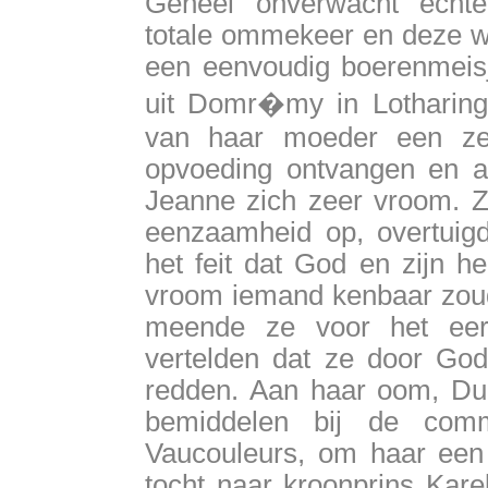
Geheel onverwacht echt
totale ommekeer en deze w
een eenvoudig boerenmeis
uit Domr�my in Lotharing
van haar moeder een zee
opvoeding ontvangen en a
Jeanne zich zeer vroom. Z
eenzaamheid op, overtuig
het feit dat God en zijn h
vroom iemand kenbaar zoud
meende ze voor het eer
vertelden dat ze door Go
redden. Aan haar oom, Dur
bemiddelen bij de com
Vaucouleurs, om haar een 
tocht naar kroonprins Kar