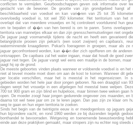
conflicten te vermijden. Geurboodschappen geven ook informatie over lee
geslacht van de bewoner. De grootte van zijn grondgebied hangt af
beschikbaarheid van voedsel en kan vari�ren van 25 tot 35 kilometer
overvloedig voedsel is, tot wel 350 kilometer. Het territorium van het 
overlapt dat van meerdere vrouwtjes en hij controleert voortdurend hun ge
om te bepalen of ��n van hen bereid is om te paren. Soms overlappen
territoria van mannetjes elkaar en dan zijn grensschermutselingen niet ongebru
De jaguar jaagt voornamelijk tijdens de nacht en heeft een gevarieerd die
belangrijkste prooien zijn pekari's (een soort zwijnen) en capibara's, reu
waterminnende knaagdieren. Pekari's foerageren in groepen, maar als ze
jaguar geconfronteerd worden, kan ��n dier zich opofferen om de anderen 
ontsnappen. De capibara zal het water ingaan, maar dat houdt de goed z
jaguar niet tegen. De jaguar vangt wel eens een maaltje in de bomen, maar
jaagt hij op de grond.
De meeste geboortes vinden plaats wanneer er voldoende voedsel is en het 
niet al teveel moeite moet doen om aan de kost te komen. Wanneer dit geb
per locatie verschillen, maar het is meestal in het regenseizoen. In 
gebieden worden het hele jaar door jongen geboren. Na een draagtijd van 93
dagen werpt het vrouwtje in een afgelegen hol meestal twee welpen. De
700 tot 900 gram en zijn blind en hulpeloos, maar binnen twee weken gaan 
open. De moeder zoogt haar jongen gedurende ongeveer zes maanden, en 
daarna tot wel twee jaar om ze te leren jagen. Dan pas zijn ze klaar om h
weg te gaan en hun eigen territoria te zoeken.
Sinds het begin van de twintigste eeuw is er meedogenloos op jaguars ge
hun bijzondere vacht, en rond 1960 werden ze bij duizenden tegelijk gedo
bonthandel te bevoorraden. Wetgeving en toenemende bewustwording heb
einde aan deze praktijken gemaakt, maar stropers zijn nu echter nog steeds a