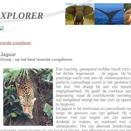
XPLORER
levende zoogdieren
Jaguar
Groep : op het land levende zoogdieren
Een machtig, gewapend roofdier houdt zich s
het dichte regenwoud ... de jaguar. Hij h
prachtige vacht met een rijk vlekkenpatroon
perfecte camouflage vormt in het gevlekte l
het bos. Het draagt bij aan zijn reputa
ongrijpbaarheid. Hij geeft de voorkeur aa
begroeiing, maar de voortdurende vernieti
zijn leefgebied dwingt het dier zich op opene
te begeven.
De jaguar is fel territoriaal en patrouilleert r
langs de grenzen van zijn gebied. Hij m
bomen met zijn nagels om zijn aanwe
duidelijk te maken, en markeert met u
uitwerpselen. Het zijn allemaal boodscha
indringers waarschuwen uit zijn buurt te blijven, een effectieve manier om gev