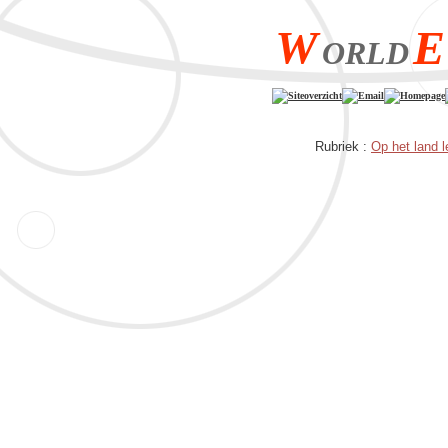
W
E
ORLD
Siteoverzicht
Email
Homepage
Rubriek :
Op het land 