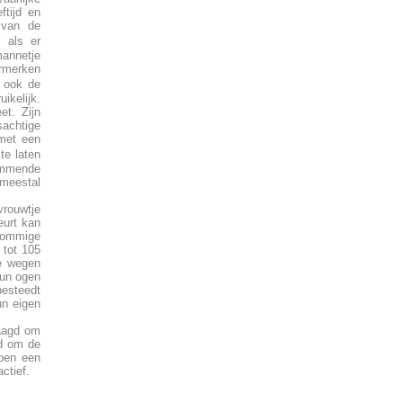
ftijd en
 van de
 als er
mannetje
urmerken
 ook de
ikelijk.
et. Zijn
sachtige
 met een
te laten
wemmende
 meestal
vrouwtje
eurt kan
sommige
 tot 105
ze wegen
hun ogen
besteedt
un eigen
jaagd om
od om de
ben een
ctief.