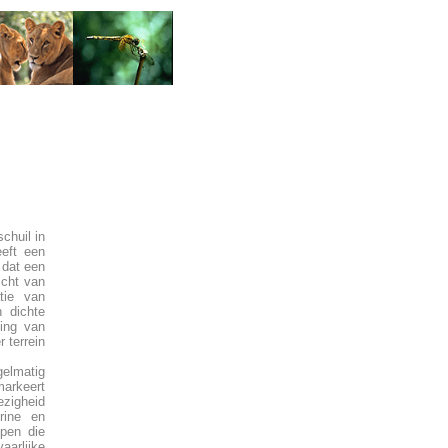
chuil in
eeft een
 dat een
icht van
tie van
n dichte
ging van
r terrein
egelmatig
arkeert
zigheid
rine en
ppen die
aarlijke