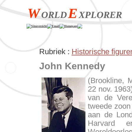
W
E
ORLD
XPLORER
Siteoverzicht
Email
Homepage
Rubriek :
Historische figure
John Kennedy
(Brookline, 
22 nov. 1963
van de Vere
tweede zoon 
aan de Lond
Harvard 
Wereldoo