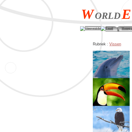
W
E
ORLD
Siteoverzicht
Email
Homepa
Rubriek :
Vissen