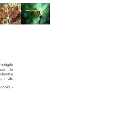
ematigde
nen. De
erlandse
ijn als
oolvis -