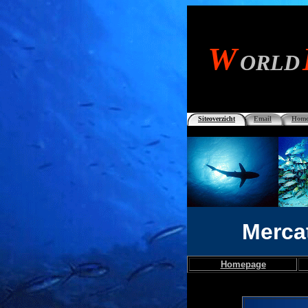
W
ORLD
Siteoverzicht
Email
Home
Merca
Homepage