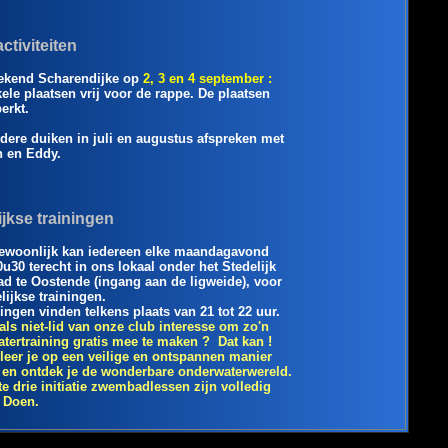
ctiviteiten
ekend Scharendijke op
2, 3 en 4 september :
ele plaatsen vrij voor de rappe. De plaatsen
erkt.
dere duiken in juli en augustus afspreken met
 en Eddy.
jkse trainingen
ewoonlijk kan iedereen elke maandagavond
0u30 terecht in ons lokaal onder het Stedelijk
 te Oostende (ingang aan de ligweide), voor
lijkse trainingen.
ningen vinden telkens plaats van 21 tot 22 uur.
 als niet-lid van onze club interesse om zo'n
tertraining gratis mee te maken ? Dat kan !
 leer je op een veilige en ontspannen manier
 en ontdek je de wonderbare onderwaterwereld.
te drie initiatie zwembadlessen zijn volledig
! Doen.