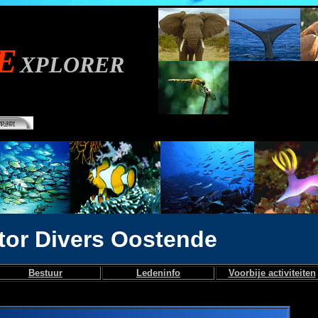
E
XPLORER
page
tor Divers Oostende
Bestuur
Ledeninfo
Voorbije activiteiten