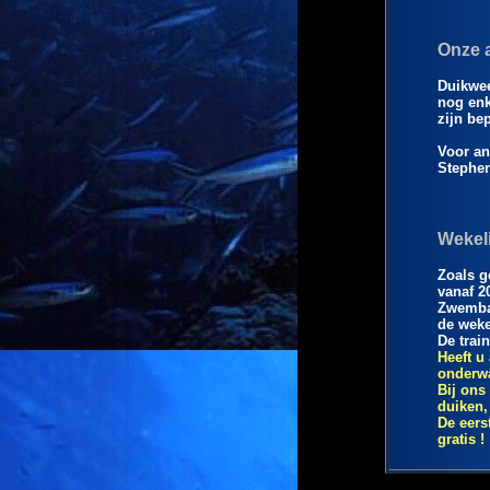
Onze a
Duikwe
nog enk
zijn bep
Voor an
Stephen
Wekeli
Zoals g
vanaf 2
Zwembad
de weke
De trai
Heeft u
onderwa
Bij ons
duiken,
De eers
gratis 