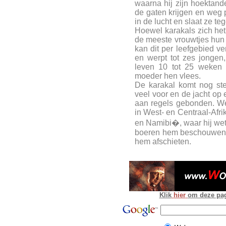
waarna hij zijn hoektande
de gaten krijgen en weg p
in de lucht en slaat ze te
Hoewel karakals zich het 
de meeste vrouwtjes hun j
kan dit per leefgebied ve
en werpt tot zes jongen
leven 10 tot 25 weken
moeder hen vlees.
De karakal komt nog ste
veel voor en de jacht op 
aan regels gebonden. We
in West- en Centraal-Afri
en Namibi�, waar hij wette
boeren hem beschouwen a
hem afschieten.
Klik
hier
om deze pagi