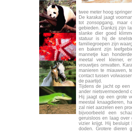
twee meter hoog springen 
De karakal jaagt voorna
tot zonsopgang, maar o
gebieden. Dankzij zijn la
slanke dier goed klimm
statuur is hij de snels
familiegroepen zijn waarg
en bakent zijn leefgebi
mannetje kan honderden
meetal veel kleiner, e
vrouwtjes omvatten. Kar
manieren te miauwen, t
contact tussen volwassen
de paartijd.
Tijdens de jacht op een 
ander nietsvermoedend d
Hij jaagt op een grote 
meestal knaagdieren, ha
zal niet aarzelen een proo
bijvoorbeeld een sch
geruisloos en laag over d
vizier krijgt. Hij beslui
doden. Grotere dieren gr