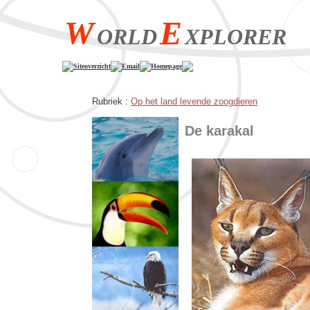
W
E
ORLD
XPLORER
Siteoverzicht
Email
Homepage
Rubriek :
Op het land levende zoogdieren
De karakal