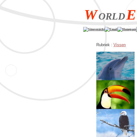
W
E
ORLD
Siteoverzicht
Email
Homepage
Rubriek :
Vissen