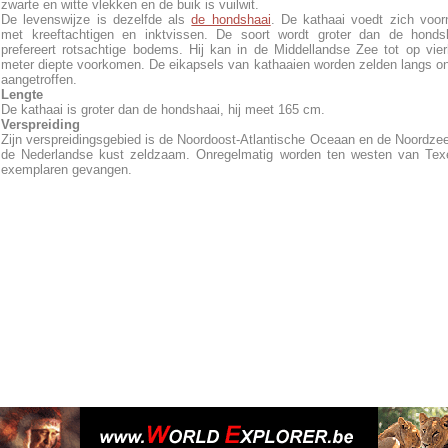
zwarte en witte vlekken en de buik is vuilwit.
De levenswijze is dezelfde als
de hondshaai
. De kathaai voedt zich voor
met kreeftachtigen en inktvissen. De soort wordt groter dan de honds
prefereert rotsachtige bodems. Hij kan in de Middellandse Zee tot op vie
meter diepte voorkomen. De eikapsels van kathaaien worden zelden langs o
aangetroffen.
Lengte
De kathaai is groter dan de hondshaai, hij meet 165 cm.
Verspreiding
Zijn verspreidingsgebied is de Noordoost-Atlantische Oceaan en de Noordze
de Nederlandse kust zeldzaam. Onregelmatig worden ten westen van Texe
exemplaren gevangen.