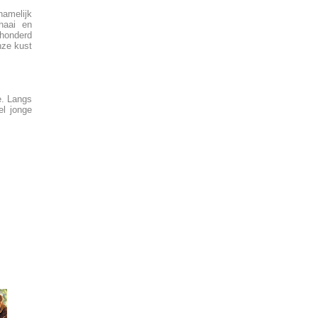
namelijk
haai en
rhonderd
nze kust
e. Langs
l jonge