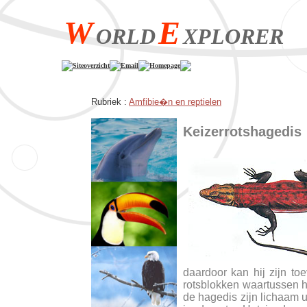
W
E
ORLD
XPLORER
Siteoverzicht
Email
Homepage
Rubriek :
Amfibie�n en reptielen
Keizerrotshagedis
daardoor kan hij zijn t
rotsblokken waartussen hij
de hagedis zijn lichaam u