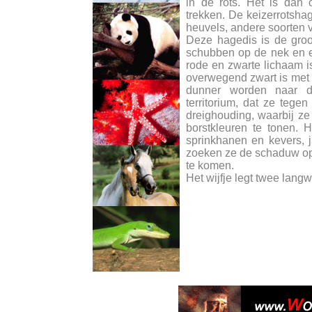
in de rots. Het is dan 
trekken. De keizerrotsha
heuvels, andere soorten v
Deze hagedis is de groots
schubben op de nek en e
rode en zwarte lichaam is 
overwegend zwart is met d
dunner worden naar 
territorium, dat ze tege
dreighouding, waarbij ze
borstkleuren te tonen. H
sprinkhanen en kevers, j
zoeken ze de schaduw op
te komen.
Het wijfje legt twee langw