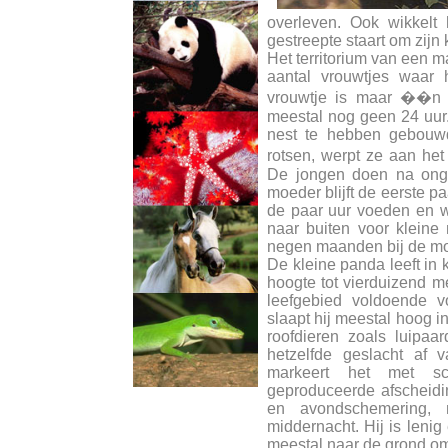
overleven. Ook wikkelt 
gestreepte staart om zijn
Het territorium van een 
aantal vrouwtjes waar 
vrouwtje is maar ��n k
meestal nog geen 24 uur
nest te hebben gebouwd
rotsen, werpt ze aan he
De jongen doen na ong
moeder blijft de eerste p
de paar uur voeden en 
naar buiten voor kleine 
negen maanden bij de mo
De kleine panda leeft in
hoogte tot vierduizend mete
leefgebied voldoende v
slaapt hij meestal hoog in
roofdieren zoals luipa
hetzelfde geslacht af v
markeert het met sch
geproduceerde afscheidin
en avondschemering,
middernacht. Hij is len
meestal naar de grond om