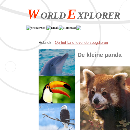
W
E
ORLD
XPLORER
Siteoverzicht
Email
Homepage
Rubriek :
Op het land levende zoogdieren
De kleine panda