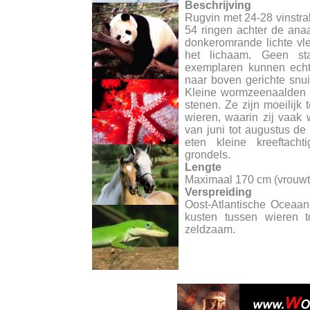
Beschrijving
Rugvin met 24-28 vinstra
54 ringen achter de anaa
donkeromrande lichte vl
het lichaam. Geen sta
exemplaren kunnen echte
naar boven gerichte snui
Kleine wormzeenaalden l
stenen. Ze zijn moeilijk
wieren, waarin zij vaak
van juni tot augustus d
eten kleine kreeftacht
grondels.
Lengte
Maximaal 170 cm (vrouwtj
Verspreiding
Oost-Atlantische Oceaan
kusten tussen wieren t
zeldzaam.