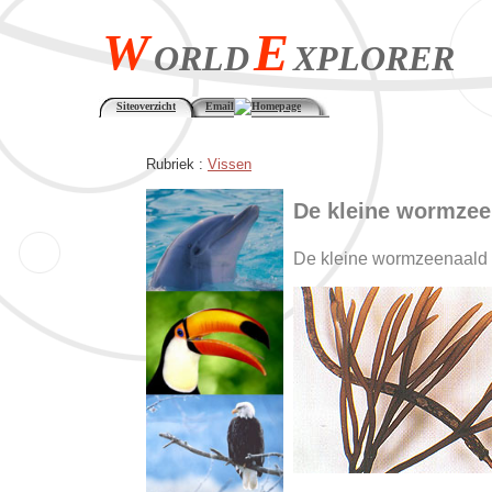
W
E
ORLD
XPLORER
Siteoverzicht
Email
Homepage
Rubriek :
Vissen
De kleine wormzee
De kleine wormzeenaald o