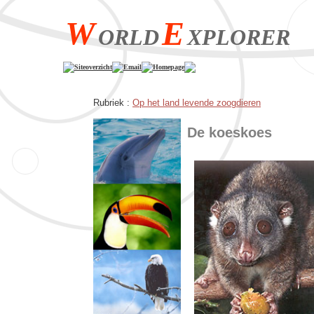
W
E
ORLD
XPLORER
Siteoverzicht
Email
Homepage
Rubriek :
Op het land levende zoogdieren
De koeskoes