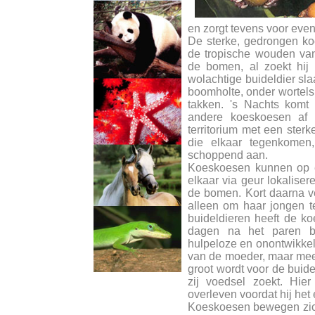
en zorgt tevens voor even
De sterke, gedrongen ko
de tropische wouden van
de bomen, al zoekt hij
wolachtige buideldier sla
boomholte, onder wortels,
takken. 's Nachts komt
andere koeskoesen af te
territorium met een ste
die elkaar tegenkomen
schoppend aan.
Koeskoesen kunnen op e
elkaar via geur lokaliser
de bomen. Kort daarna ver
alleen om haar jongen t
buideldieren heeft de ko
dagen na het paren ba
hulpeloze en onontwikkel
van de moeder, maar meest
groot wordt voor de buidel
zij voedsel zoekt. Hie
overleven voordat hij het 
Koeskoesen bewegen zich