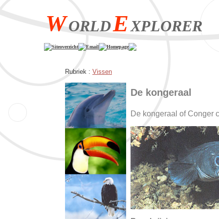
W
E
ORLD
XPLORER
Siteoverzicht
Email
Homepage
Rubriek :
Vissen
De kongeraal
De kongeraal of Conger c