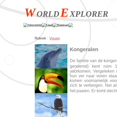
W
E
ORLD
XPLORER
Siteoverzicht
Email
Homepage
Rubriek :
Vissen
Kongeralen
De familie van de konge
genoemd) kent ruim 1
voorkomen. Vergeleken 
hun ver naar voren sta
komen voornamelijk voo
zich te verbergen. Net a
het paaien. Er komt slec