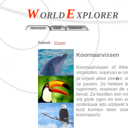
W
E
ORLD
XPLORER
Siteoverzicht
Email
Homepage
Rubriek :
Vissen
Koornaarvissen
Koornaarvissen of Ather
vissoorten, waarvan er o
in vrijwel allee zee�n, v
ze paaien. Ze hebben tw
rugvinnen, waarvan de e
bevat. Ze bezitten een ir
vrij grote ogen en een 
onderkaak iets uitsteekt
kust kunnen twee soor
koornaarvis.