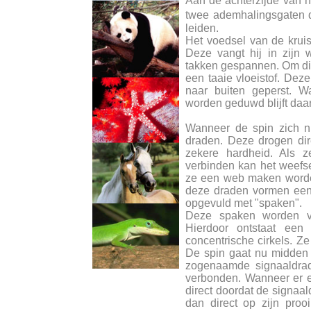
Aan de achterzijde van h
twee ademhalingsgaten 
leiden.
Het voedsel van de kruis
Deze vangt hij in zijn 
takken gespannen. Om dit
een taaie vloeistof. Deze
naar buiten geperst. W
worden geduwd blijft daar
Wanneer de spin zich nu
draden. Deze drogen dir
zekere hardheid. Als z
verbinden kan het weefse
ze een web maken worde
deze draden vormen een
opgevuld met "spaken".
Deze spaken worden va
Hierdoor ontstaat een
concentrische cirkels. Ze
De spin gaat nu midden 
zogenaamde signaaldrad
verbonden. Wanneer er e
direct doordat de signaald
dan direct op zijn prooi