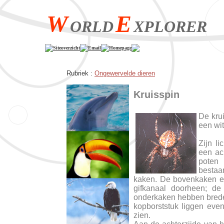
W
E
ORLD
XPLORER
Siteoverzicht
Email
Homepage
Rubriek :
Ongewervelde dieren
Kruisspin
De krui
een wit
Zijn l
een ach
poten 
bestaa
kaken. De bovenkaken ei
gifkanaal doorheen; de 
onderkaken hebben brede 
kopborststuk liggen ev
zien.