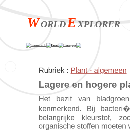
W
E
ORLD
XPLORER
Siteoverzicht
Email
Homepage
Rubriek :
Plant - algemeen
Lagere en hogere pl
Het bezit van bladgroen
kenmerkend. Bij bacteri
belangrijke kleurstof, 
organische stoffen moeten 